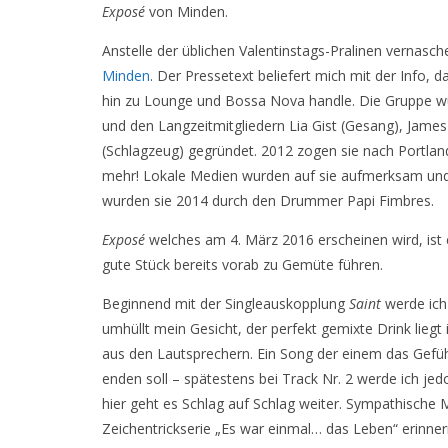
Exposé
von Minden.
Anstelle der üblichen Valentinstags-Pralinen vernasc
Minden
. Der Pressetext beliefert mich mit der Info,
hin zu Lounge und Bossa Nova handle. Die Gruppe wu
und den Langzeitmitgliedern Lia Gist (Gesang), Jame
(Schlagzeug) gegründet. 2012 zogen sie nach Portlan
mehr! Lokale Medien wurden auf sie aufmerksam und f
wurden sie 2014 durch den Drummer Papi Fimbres.
Exposé
welches am 4. März 2016 erscheinen wird, ist 
gute Stück bereits vorab zu Gemüte führen.
Beginnend mit der Singleauskopplung
Saint
werde ich
umhüllt mein Gesicht, der perfekt gemixte Drink liegt 
aus den Lautsprechern. Ein Song der einem das Gefühl v
enden soll – spätestens bei Track Nr. 2 werde ich j
hier geht es Schlag auf Schlag weiter. Sympathische M
Zeichentrickserie „Es war einmal… das Leben“ erinner