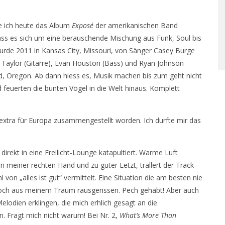
he ich heute das Album
Exposé
der amerikanischen Band
 dass es sich um eine berauschende Mischung aus Funk, Soul bis
rde 2011 in Kansas City, Missouri, von Sänger Casey Burge
s Taylor (Gitarre), Evan Houston (Bass) und Ryan Johnson
d, Oregon. Ab dann hiess es, Musik machen bis zum geht nicht
euerten die bunten Vögel in die Welt hinaus. Komplett
extra für Europa zusammengestellt worden. Ich durfte mir das
 direkt in eine Freilicht-Lounge katapultiert. Warme Luft
in meiner rechten Hand und zu guter Letzt, trällert der Track
on „alles ist gut“ vermittelt. Eine Situation die am besten nie
edoch aus meinem Traum rausgerissen. Pech gehabt! Aber auch
elodien erklingen, die mich erhlich gesagt an die
n. Fragt mich nicht warum! Bei Nr. 2,
What’s More Than