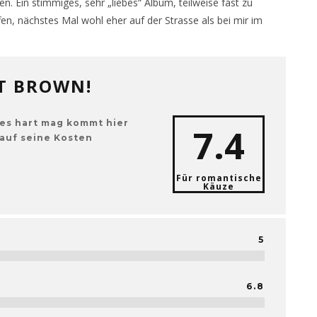
n. Ein stimmiges, sehr „liebes“ Album, teilweise fast zu
ffen, nächstes Mal wohl eher auf der Strasse als bei mir im
T BROWN!
es hart mag kommt hier
7.4
 auf seine Kosten
Für romantische
Käuze
5
6.8